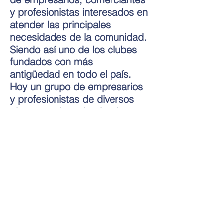
y profesionistas interesados en
atender las principales
necesidades de la comunidad.
Siendo así uno de los clubes
fundados con más
antigüedad
en todo el país.
Hoy un grupo de empresarios
y profesionistas de diversos
giros, seguimos haciendo
alianza con instituciones
públicas y privadas para
atender necesidades y
carencias, así como
programas que dignifiquen a
las personas por la práctica de
los valores éticos.
Los socios de nuestro club